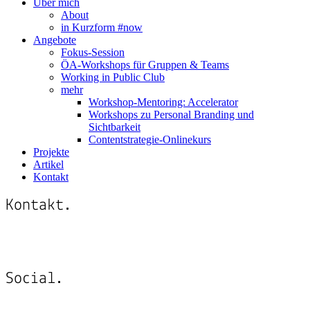
Über mich
About
in Kurzform #now
Angebote
Fokus-Session
ÖA-Workshops für Gruppen & Teams
Working in Public Club
mehr
Workshop-Mentoring: Accelerator
Workshops zu Personal Branding und
Sichtbarkeit
Contentstrategie-Onlinekurs
Projekte
Artikel
Kontakt
Kontakt.
Schreib mir:
post@katringildner.de
Social.
Vernetze dich mit mir auf